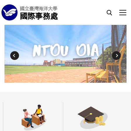
跳
國立臺灣海洋大學
到
國際事務處
主
要
內
容
區