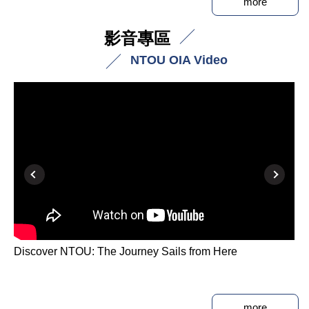
more
影音專區
NTOU OIA Video
Discover NTOU: The Journey Sails from Here
N
L
more