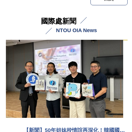
國際處新聞
NTOU OIA News
北科大泰、越、馬就業博覽會盛大登場
【新聞】50年姐妹校情誼再深化！韓國國立釜慶大學實習船「白鯨號」師生訪問國立臺灣海洋大學