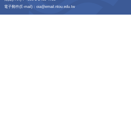
地址：20224基隆市中正區北寧路2號 國際事務處 No.2, B
Zhongzheng Dist., Keelung City 202301, Taiwan (R.
電話(TEL)：+886-2-2462-2192 分機(EXT) 1220~12
傳真(FAX)：+886-2-2463-4786
電子郵件(E-mail)：oia@email.ntou.edu.tw