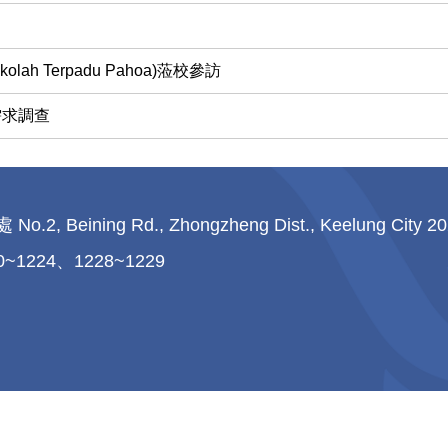
 Terpadu Pahoa)蒞校參訪
需求調查
ng Rd., Zhongzheng Dist., Keelung City 20230
0~1224、1228~1229