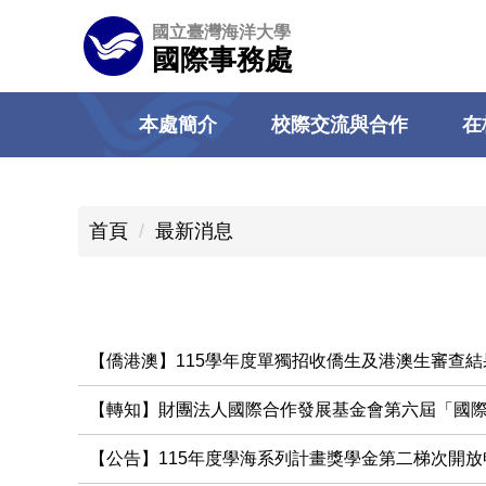
跳
國立臺灣海洋大學
到
國際事務處
主
要
本處簡介
校際交流與合作
在
內
容
區
首頁
最新消息
【僑港澳】115學年度單獨招收僑生及港澳生審查結果
【轉知】財團法人國際合作發展基金會第六屆「國
【公告】115年度學海系列計畫獎學金第二梯次開放