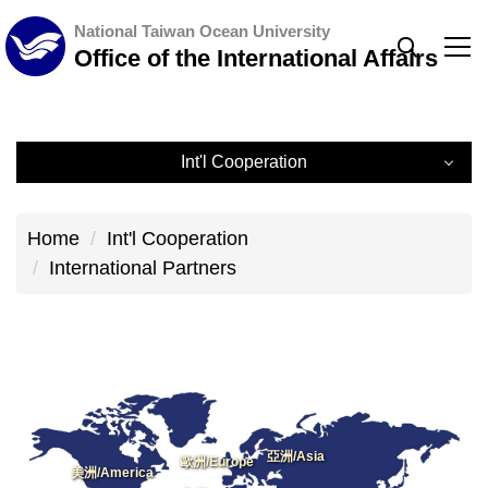
Jump
National Taiwan Ocean University
to
Office of the International Affairs
the
main
content
Int'l Cooperation
block
Int'l Cooperation
Home
Int'l Cooperation
International Partners
International Partners
International Visits
International Partner Universities
亞洲/Asia
歐洲/Europe
美洲/America